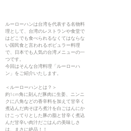
ルーローハンは台湾を代表する名物料
理として、台湾のレストランや食堂で
はどこでも食べられるなくてはならな
い国民食と言われるポピュラー料理
で、日本でも人気の台湾メニューの一
つです。
今回はそんな台湾料理「ルーローハ
ン」をご紹介いたします。
＜ルーローハンとは？＞
約1cm角に刻んだ豚肉に生姜、ニンニ
クに八角などの香辛料を加えて甘辛く
煮込んだ肉そぼろ煮汁を白ごはんにか
けこってりとした豚の脂と甘辛く煮込
んだ甘辛い肉汁だごはんの美味しさ
は、まさに絶品！！