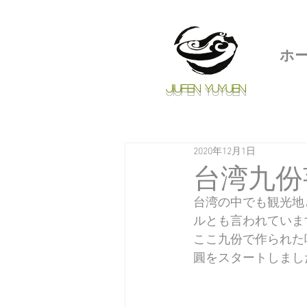
ホ
Jiufen Yuyuen
2020年12月1日
台湾九份
​台湾の中でも観光
ルとも言われていま
ここ九份で作られた
圓をスタートしまし